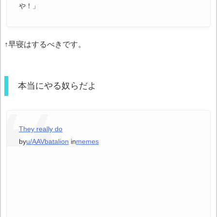
や！」
↑早寝はするべきです。
本当にやる奴らだよ
They really do
by
u/AAVbatalion
in
memes