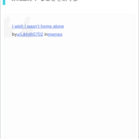
I wish I wasn’t home alone
by
u/Likhith5702
in
memes