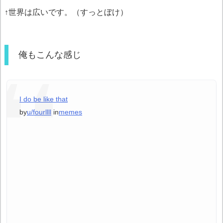
↑世界は広いです。（すっとぼけ）
俺もこんな感じ
I do be like that
by
u/fourllll
in
memes