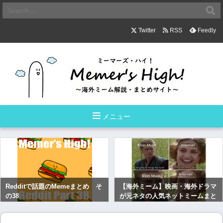
Twitter
RSS
Feedly
メニュー
Redditで話題のMemeまとめ そ
【海外ミーム】映画・海外ドラマ
の38
が元ネタの人気ネットミームまと
め その１