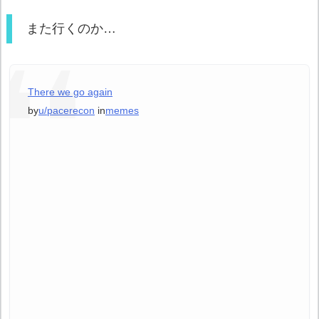
また行くのか…
There we go again
by
u/pacerecon
in
memes