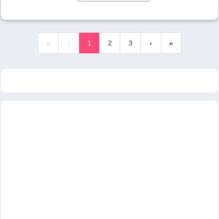
«
‹
1
2
3
›
»