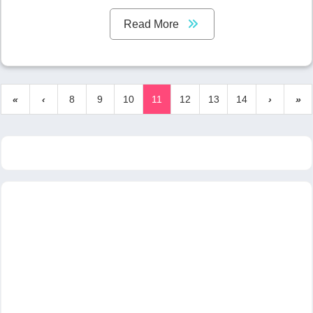
Read More
«
‹
8
9
10
11
12
13
14
›
»