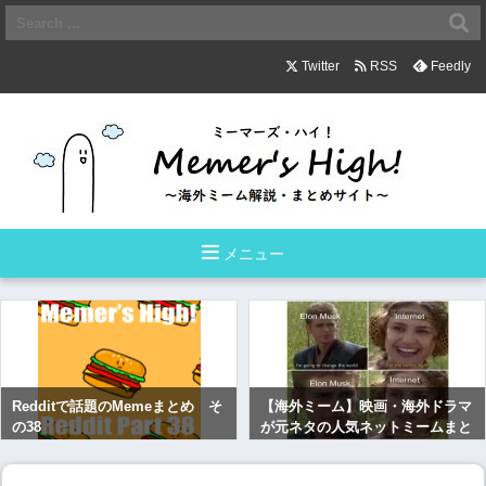
Twitter
RSS
Feedly
メニュー
Redditで話題のMemeまとめ そ
【海外ミーム】映画・海外ドラマ
の38
が元ネタの人気ネットミームまと
め その１