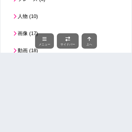
人物
(10)
画像
(17)
メニュー
サイドバー
上へ
動画
(18)
Memeまとめ
(48)
Reddit系
(38)
音楽系
(7)
YouTube系
(3)